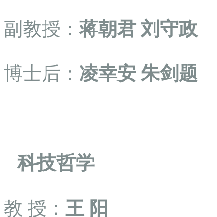
副教授：
蒋朝君
刘守政
博士后：
凌幸安
朱剑题
科技哲学
教
授：
王
阳