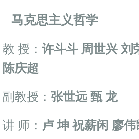
马克思主义哲学
教
授：
许斗斗
周世兴
刘
陈庆超
副教授：
张世远
甄
龙
讲
师：
卢
坤
祝薪闲
廖伟