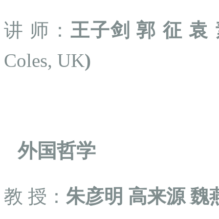
讲
师：
王子剑
郭
征
袁
Coles, UK
)
外国哲学
教
授：
朱彦明
高来源
魏